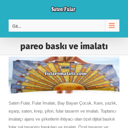
Skip
to
content
Git...
pareo baskı ve imalatı
Saten Fular, Fular İmalatı, Bay Bayan Çocuk, Kare, yazlık,
eşarp, saten, krep, şifon, fular tasarım ve imalatı. Toptancı
imalatçı ajans ve şirketlerin ihtiyacı olan özel dijital baskılı
fular şal tasarımı baskıları ve imalatı. Özel tasarım ve