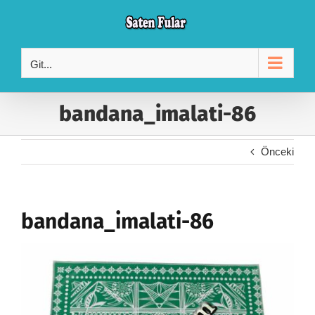
Skip
to
content
Git...
bandana_imalati-86
Önceki
bandana_imalati-86