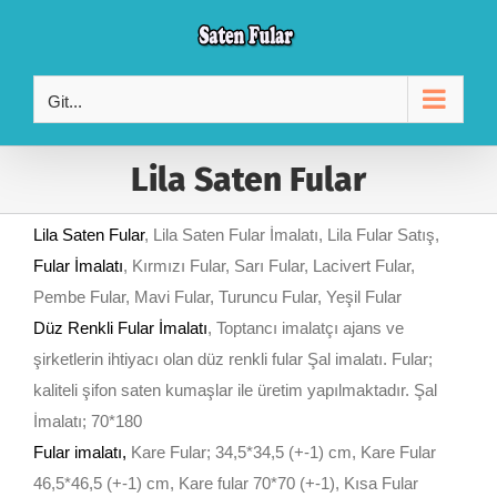
Skip
to
content
Git...
Lila Saten Fular
Lila Saten Fular
, Lila Saten Fular İmalatı, Lila Fular Satış,
Fular İmalatı
, Kırmızı Fular, Sarı Fular, Lacivert Fular,
Pembe Fular, Mavi Fular, Turuncu Fular, Yeşil Fular
Düz Renkli Fular İmalatı
, Toptancı imalatçı ajans ve
şirketlerin ihtiyacı olan düz renkli fular Şal imalatı. Fular;
kaliteli şifon saten kumaşlar ile üretim yapılmaktadır. Şal
İmalatı; 70*180
Fular imalatı
,
Kare Fular; 34,5*34,5 (+-1) cm, Kare Fular
46,5*46,5 (+-1) cm, Kare fular 70*70 (+-1), Kısa Fular