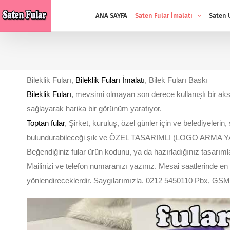
Skip
ANA SAYFA
Saten Fular İmalatı
Saten 
to
content
Bileklik Fuları,
Bileklik Fuları İmalatı
, Bilek Fuları Baskı
Bileklik Fuları
, mevsimi olmayan son derece kullanışlı bir ak
sağlayarak harika bir görünüm yaratıyor.
Toptan fular
, Şirket, kuruluş, özel günler için ve belediyelerin
bulundurabileceği şık ve ÖZEL TASARIMLI (LOGO ARMA YAZ
Beğendiğiniz fular ürün kodunu, ya da hazırladığınız tasarımları
Mailinizi ve telefon numaranızı yazınız. Mesai saatlerinde en 
yönlendireceklerdir. Saygılarımızla. 0212 5450110 Pbx, GS