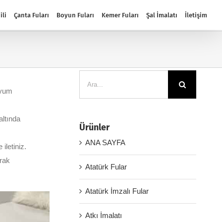
ili
Çanta Fuları
Boyun Fuları
Kemer Fuları
Şal İmalatı
İletişim
Ara:
uyum
altında
Ürünler
ANA SAYFA
iletiniz.
arak
Atatürk Fular
Atatürk İmzalı Fular
Atkı İmalatı