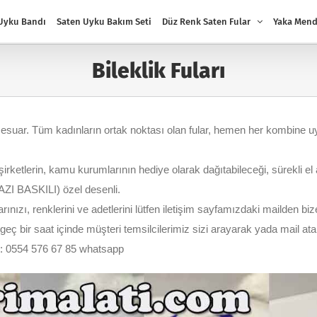
Uyku Bandı
Saten Uyku Bakım Seti
Düz Renk Saten Fular
Yaka Mend
Bileklik Fuları
sesuar. Tüm kadınların ortak noktası olan fular, hemen her kombine 
, şirketlerin, kamu kurumlarının hediye olarak dağıtabileceği, sürekli el 
I BASKILI) özel desenli.
nızı, renklerini ve adetlerini lütfen iletişim sayfamızdaki mailden bize 
geç bir saat içinde müşteri temsilcilerimiz sizi arayarak yada mail at
M: 0554 576 67 85 whatsapp