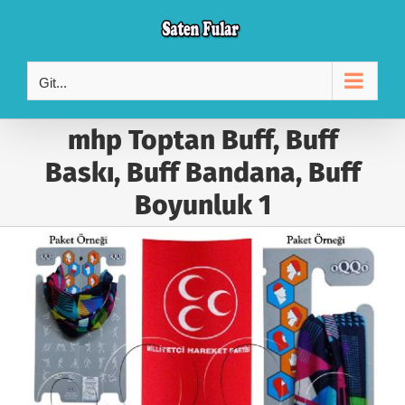
Skip
to
content
Git...
mhp Toptan Buff, Buff
Baskı, Buff Bandana, Buff
Boyunluk 1