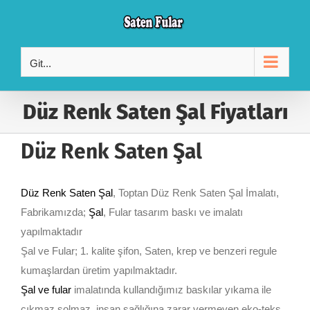
Skip
to
content
Git...
Düz Renk Saten Şal Fiyatları
Düz Renk Saten Şal
Düz Renk Saten Şal
, Toptan Düz Renk Saten Şal İmalatı,
Fabrikamızda;
Şal
, Fular tasarım baskı ve imalatı
yapılmaktadır
Şal ve Fular; 1. kalite şifon, Saten, krep ve benzeri regule
kumaşlardan üretim yapılmaktadır.
Şal ve fular
imalatında kullandığımız baskılar yıkama ile
çıkmaz solmaz, insan sağlığına zarar vermeyen eko-teks