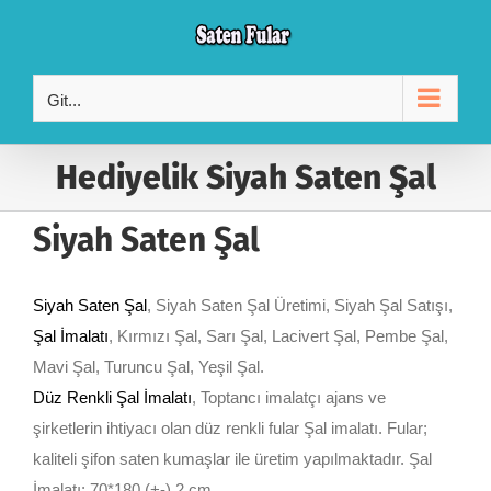
Skip
to
content
Git...
Hediyelik Siyah Saten Şal
Siyah Saten Şal
Siyah Saten Şal
, Siyah Saten Şal Üretimi, Siyah Şal Satışı,
Şal İmalatı
, Kırmızı Şal, Sarı Şal, Lacivert Şal, Pembe Şal,
Mavi Şal, Turuncu Şal, Yeşil Şal.
Düz Renkli Şal İmalatı
, Toptancı imalatçı ajans ve
şirketlerin ihtiyacı olan düz renkli fular Şal imalatı. Fular;
kaliteli şifon saten kumaşlar ile üretim yapılmaktadır. Şal
İmalatı; 70*180 (+-) 2 cm.