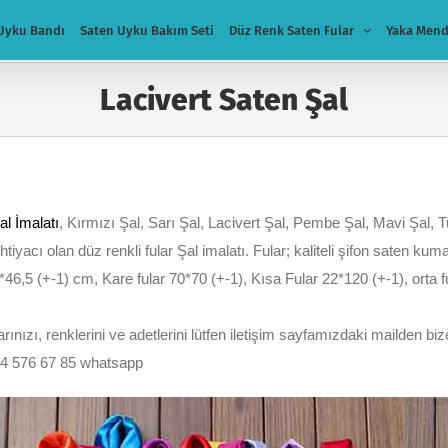
Uyku Bandı
Saten Uyku Bakım Seti
Düz Renk Saten Fular
Yaka Mend
Lacivert Saten Şal
al İmalatı
, Kırmızı Şal, Sarı Şal, Lacivert Şal, Pembe Şal, Mavi Şal, T
ihtiyacı olan düz renkli fular Şal imalatı. Fular; kaliteli şifon saten ku
*46,5 (+-1) cm, Kare fular 70*70 (+-1), Kısa Fular 22*120 (+-1), orta
nızı, renklerini ve adetlerini lütfen iletişim sayfamızdaki mailden bize
54 576 67 85 whatsapp