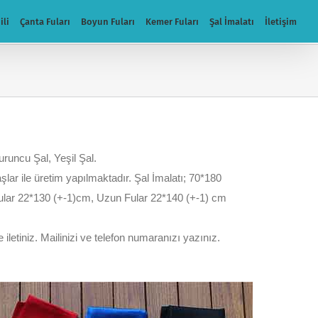
ili
Çanta Fuları
Boyun Fuları
Kemer Fuları
Şal İmalatı
İletişim
uruncu Şal, Yeşil Şal.
maşlar ile üretim yapılmaktadır. Şal İmalatı; 70*180
 fular 22*130 (+-1)cm, Uzun Fular 22*140 (+-1) cm
 iletiniz. Mailinizi ve telefon numaranızı yazınız.