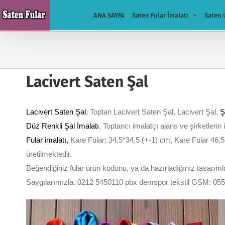
Skip
ANA SAYFA
Saten Fular İmalatı
Saten 
to
content
Lacivert Saten Şal
Lacivert Saten Şal
, Toptan Lacivert Saten Şal, Lacivert Şal,
Ş
Düz Renkli Şal İmalatı
, Toptancı imalatçı ajans ve şirketlerin 
Fular imalatı
,
Kare Fular; 34,5*34,5 (+-1) cm, Kare Fular 46,5
üretilmektedir.
Beğendiğiniz fular ürün kodunu, ya da hazırladığınız tasarımları
Saygılarımızla. 0212 5450110 pbx demspor tekstil GSM: 05