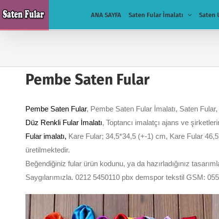
Skip
ANA SAYFA
Saten Fular İmalatı
Saten 
to
content
Pembe Saten Fular
Pembe Saten Fular
, Pembe Saten Fular İmalatı, Saten Fular
Düz Renkli Fular İmalatı
, Toptancı imalatçı ajans ve şirketleri
Fular imalatı
,
Kare Fular; 34,5*34,5 (+-1) cm, Kare Fular 46,5
üretilmektedir.
Beğendiğiniz fular ürün kodunu, ya da hazırladığınız tasarımları
Saygılarımızla. 0212 5450110 pbx demspor tekstil GSM: 05