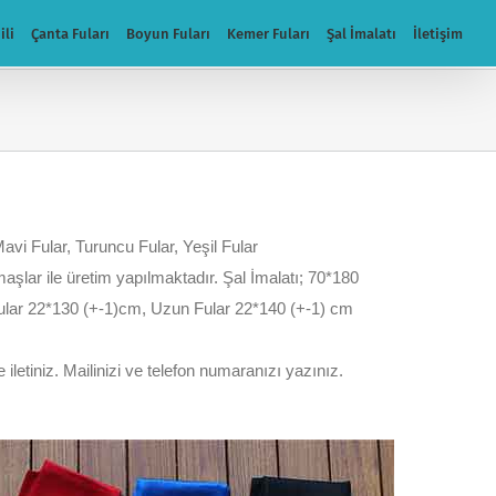
ili
Çanta Fuları
Boyun Fuları
Kemer Fuları
Şal İmalatı
İletişim
Mavi Fular, Turuncu Fular, Yeşil Fular
kumaşlar ile üretim yapılmaktadır. Şal İmalatı; 70*180
 fular 22*130 (+-1)cm, Uzun Fular 22*140 (+-1) cm
 iletiniz. Mailinizi ve telefon numaranızı yazınız.