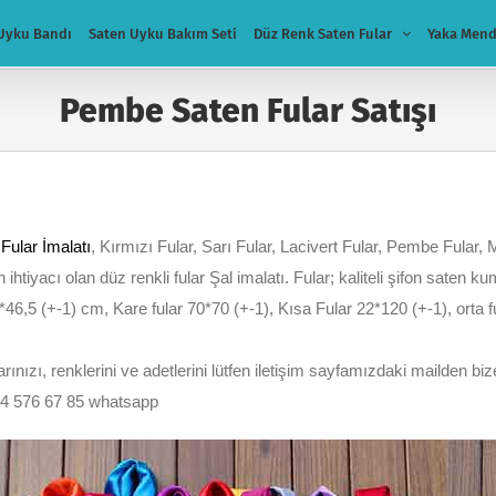
Uyku Bandı
Saten Uyku Bakım Seti
Düz Renk Saten Fular
Yaka Mend
Pembe Saten Fular Satışı
,
Fular İmalatı
, Kırmızı Fular, Sarı Fular, Lacivert Fular, Pembe Fular, 
n ihtiyacı olan düz renkli fular Şal imalatı. Fular; kaliteli şifon saten 
*46,5 (+-1) cm, Kare fular 70*70 (+-1), Kısa Fular 22*120 (+-1), orta
nızı, renklerini ve adetlerini lütfen iletişim sayfamızdaki mailden bize
54 576 67 85 whatsapp