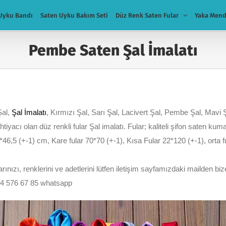
Uyku Bandı
Saten Uyku Bakım Seti
Düz Renk Saten Fular
Yaka Mend
Pembe Saten Şal İmalatı
Şal,
Şal İmalatı
, Kırmızı Şal, Sarı Şal, Lacivert Şal, Pembe Şal, Mavi Ş
ihtiyacı olan düz renkli fular Şal imalatı. Fular; kaliteli şifon saten ku
*46,5 (+-1) cm, Kare fular 70*70 (+-1), Kısa Fular 22*120 (+-1), orta
nızı, renklerini ve adetlerini lütfen iletişim sayfamızdaki mailden bize
54 576 67 85 whatsapp