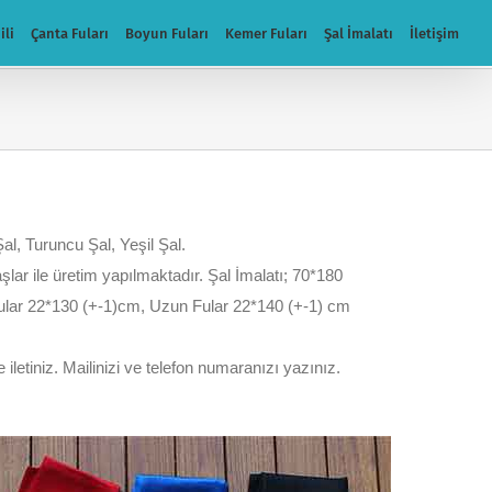
ili
Çanta Fuları
Boyun Fuları
Kemer Fuları
Şal İmalatı
İletişim
al, Turuncu Şal, Yeşil Şal.
maşlar ile üretim yapılmaktadır. Şal İmalatı; 70*180
 fular 22*130 (+-1)cm, Uzun Fular 22*140 (+-1) cm
 iletiniz. Mailinizi ve telefon numaranızı yazınız.