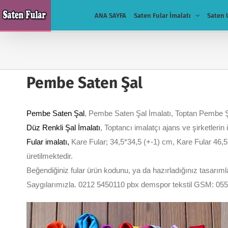
Skip
ANA SAYFA
Saten Fular İmalatı
Saten 
to
content
Pembe Saten Şal
Pembe Saten Şal
, Pembe Saten Şal İmalatı, Toptan Pembe 
Düz Renkli Şal İmalatı
, Toptancı imalatçı ajans ve şirketlerin 
Fular imalatı
,
Kare Fular; 34,5*34,5 (+-1) cm, Kare Fular 46,5
üretilmektedir.
Beğendiğiniz fular ürün kodunu, ya da hazırladığınız tasarımları
Saygılarımızla. 0212 5450110 pbx demspor tekstil GSM: 05