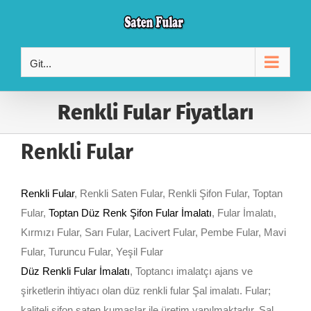
Skip
to
content
Git...
Renkli Fular Fiyatları
Renkli Fular
Renkli Fular
, Renkli Saten Fular, Renkli Şifon Fular, Toptan
Fular,
Toptan Düz Renk Şifon Fular İmalatı
, Fular İmalatı,
Kırmızı Fular, Sarı Fular, Lacivert Fular, Pembe Fular, Mavi
Fular, Turuncu Fular, Yeşil Fular
Düz Renkli Fular İmalatı
, Toptancı imalatçı ajans ve
şirketlerin ihtiyacı olan düz renkli fular Şal imalatı. Fular;
kaliteli şifon saten kumaşlar ile üretim yapılmaktadır. Şal