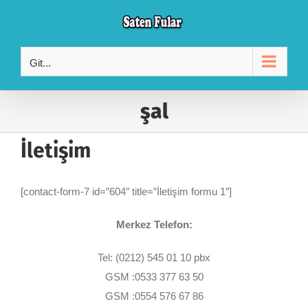
Skip
to
content
Git...
şal
İletişim
[contact-form-7 id=”604″ title=”İletişim formu 1″]
Merkez Telefon:
Tel: (0212) 545 01 10 pbx
GSM :0533 377 63 50
GSM :0554 576 67 86