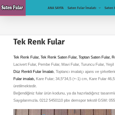
Skip
ANA SAYFA
Saten Fular İmalatı
Saten 
to
content
Tek Renk Fular
Tek Renk Fular
, Tek Renk Saten Fular, Toptan Saten Fular,
R
Lacivert Fular, Pembe Fular, Mavi Fular, Turuncu Fular, Yeşil
Düz Renkli Fular İmalatı
, Toptancı imalatçı ajans ve şirketleri
Fular imalatı
,
Kare Fular; 34,5*34,5 (+-1) cm, Kare Fular 46,5
üretilmektedir.
Beğendiğiniz fular ürün kodunu, ya da hazırladığınız tasarımları
Saygılarımızla. 0212 5450110 pbx demspor tekstil GSM: 05