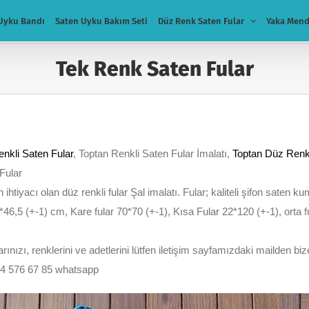
Uyku Bandı
Saten Uyku Bakım Seti
Düz Renk Saten Fular
Yaka Mend
Tek Renk Saten Fular
enkli Saten Fular
, Toptan Renkli Saten Fular İmalatı,
Toptan Düz Renk 
 Fular
n ihtiyacı olan düz renkli fular Şal imalatı. Fular; kaliteli şifon saten 
*46,5 (+-1) cm, Kare fular 70*70 (+-1), Kısa Fular 22*120 (+-1), orta
nızı, renklerini ve adetlerini lütfen iletişim sayfamızdaki mailden bize
54 576 67 85 whatsapp