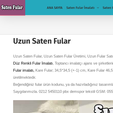
Skip
ANA SAYFA
Saten Fular İmalatı
Saten 
to
content
Uzun Saten Fular
Uzun Saten Fular, Uzun Saten Fular Üretimi, Uzun Fular Sat
Düz Renkli Fular İmalatı
, Toptancı imalatçı ajans ve şirketleri
Fular imalatı
,
Kare Fular; 34,5*34,5 (+-1) cm, Kare Fular 46,5
üretilmektedir.
Beğendiğiniz fular ürün kodunu, ya da hazırladığınız tasarımları
Saygılarımızla. 0212 5450110 pbx demspor tekstil GSM: 05