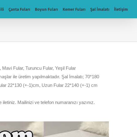
ili
Çanta Fuları
Boyun Fuları
Kemer Fuları
Şal İmalatı
İletişim
, Mavi Fular, Turuncu Fular, Yeşil Fular
kumaşlar ile üretim yapılmaktadır. Şal İmalatı; 70*180
 fular 22*130 (+-1)cm, Uzun Fular 22*140 (+-1) cm
 iletiniz. Mailinizi ve telefon numaranızı yazınız.