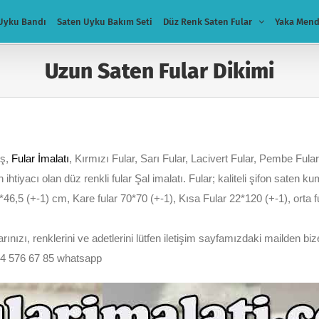
Uyku Bandı
Saten Uyku Bakım Seti
Düz Renk Saten Fular
Yaka Mend
Uzun Saten Fular Dikimi
ış,
Fular İmalatı
, Kırmızı Fular, Sarı Fular, Lacivert Fular, Pembe Fular
n ihtiyacı olan düz renkli fular Şal imalatı. Fular; kaliteli şifon saten 
*46,5 (+-1) cm, Kare fular 70*70 (+-1), Kısa Fular 22*120 (+-1), orta
nızı, renklerini ve adetlerini lütfen iletişim sayfamızdaki mailden bize
54 576 67 85 whatsapp