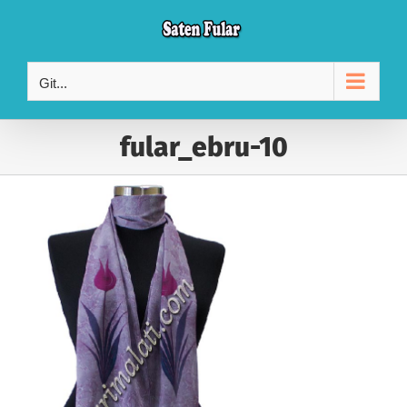
Skip
to
content
Git...
fular_ebru-10