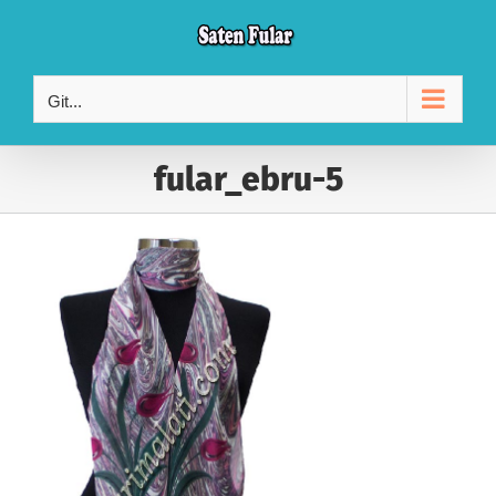
Skip
to
content
Git...
fular_ebru-5