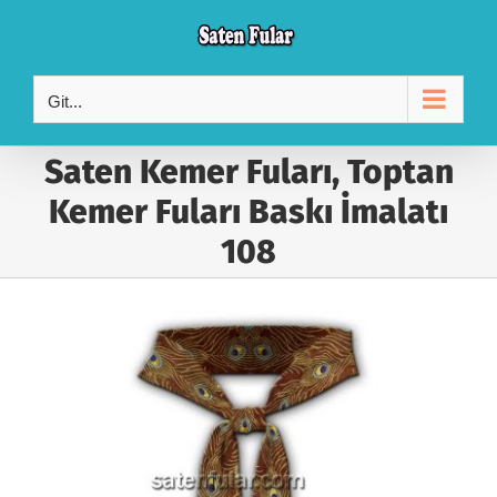
Skip
to
content
Git...
Saten Kemer Fuları, Toptan
Kemer Fuları Baskı İmalatı
108