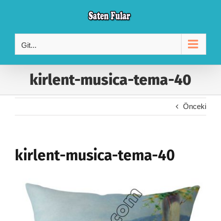
Skip
to
content
Git...
kirlent-musica-tema-40
Önceki
kirlent-musica-tema-40