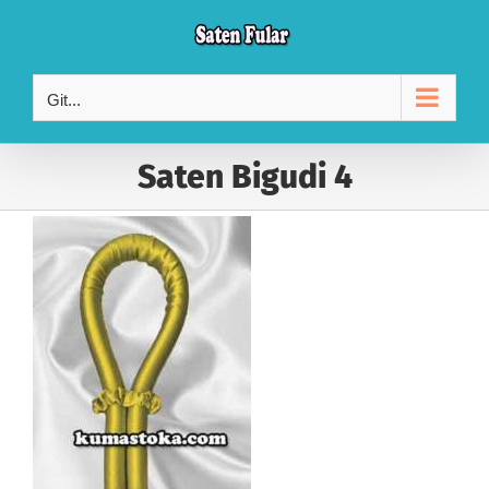
Skip
to
content
Git...
Saten Bigudi 4