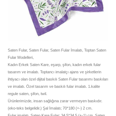
Saten Fular, Saten Fular, Saten Fular İmalatı, Toptan Saten
Fular Modelleri,
Kadın Erkek Saten Kare, eşarp, şifon, kadın erkek fular
tasarım ve imalatı. Toptancı imalatçı ajans ve şirketlerin
ihtiyacı olan özel dijital baskılı Saten Fular tasarımı baskıları
ve imalatı. Özel tasarım ve baskılı fular imalatı. 1.kalite
regule saten, şifon, twil.
Ürünlerimizde, insan sağlığına zarar vermeyen baskıdır.
(eko-teks belgelidir.) Şal İmalatı; 70*180 (+-) 2 cm.
Fular imalatı, Saten Kare Fular; 34,5*34,5 (+-1) cm, Saten