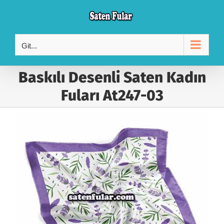
Skip
to
content
Git...
Baskılı Desenli Saten Kadın
Fuları At247-03