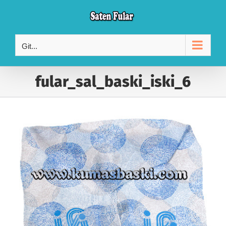
Skip
to
content
Git...
fular_sal_baski_iski_6