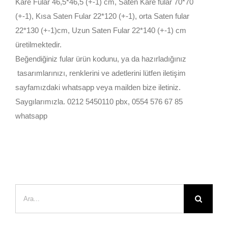
Kare Fular 46,5*46,5 (+-1) cm, Saten Kare fular 70*70
(+-1), Kısa Saten Fular 22*120 (+-1), orta Saten fular
22*130 (+-1)cm, Uzun Saten Fular 22*140 (+-1) cm
üretilmektedir.
Beğendiğiniz fular ürün kodunu, ya da hazırladığınız
tasarımlarınızı, renklerini ve adetlerini lütfen iletişim
sayfamızdaki whatsapp veya mailden bize iletiniz.
Saygılarımızla. 0212 5450110 pbx, 0554 576 67 85
whatsapp
Ara: