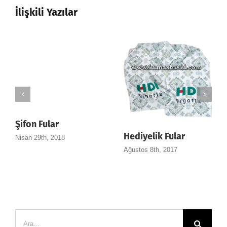
İlişkili Yazılar
Kare Fular
lar
Saç Bandı
Nisan 7th, 2014
17
Nisan 23rd, 2017
Ara: