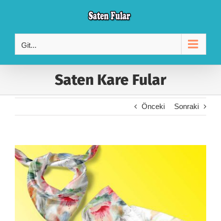
Skip
to
content
Git...
Saten Kare Fular
Önceki
Sonraki