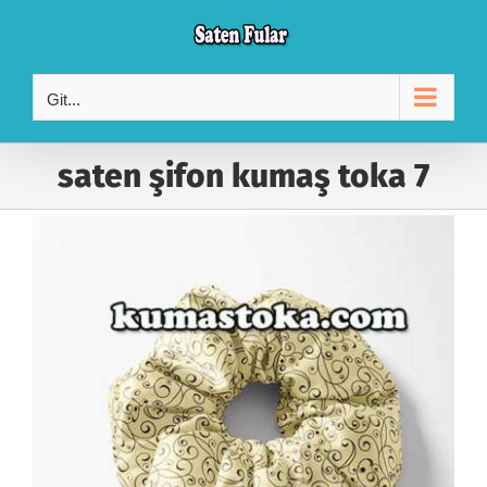
Skip
to
content
Git...
saten şifon kumaş toka 7