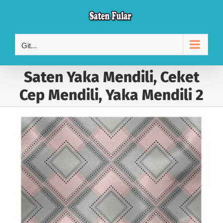
Skip
to
content
Git...
Saten Yaka Mendili, Ceket
Cep Mendili, Yaka Mendili 2