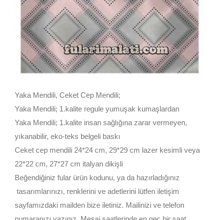
Yaka Mendili, Ceket Cep Mendili;
Yaka Mendili; 1.kalite regule yumuşak kumaşlardan
Yaka Mendili; 1.kalite insan sağlığına zarar vermeyen,
yıkanabilir, eko-teks belgeli baskı
Ceket cep mendili 24*24 cm, 29*29 cm lazer kesimli veya
22*22 cm, 27*27 cm italyan dikişli
Beğendiğiniz fular ürün kodunu, ya da hazırladığınız
tasarımlarınızı, renklerini ve adetlerini lütfen iletişim
sayfamızdaki mailden bize iletiniz. Mailinizi ve telefon
numaranızı yazınız. Mesai saatlerinde en geç bir saat