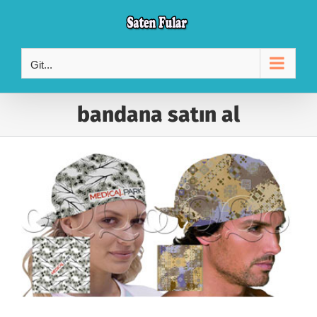
Skip
to
content
Git...
bandana satın al