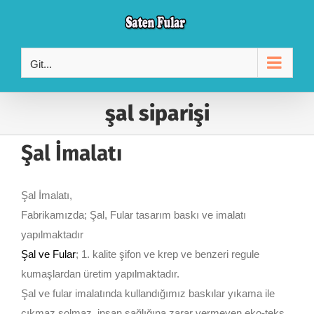
Skip
to
content
Git...
şal siparişi
Şal İmalatı
Şal İmalatı,
Fabrikamızda; Şal, Fular tasarım baskı ve imalatı
yapılmaktadır
Şal ve Fular
; 1. kalite şifon ve krep ve benzeri regule
kumaşlardan üretim yapılmaktadır.
Şal ve fular imalatında kullandığımız baskılar yıkama ile
çıkmaz solmaz, insan sağlığına zarar vermeyen eko-teks