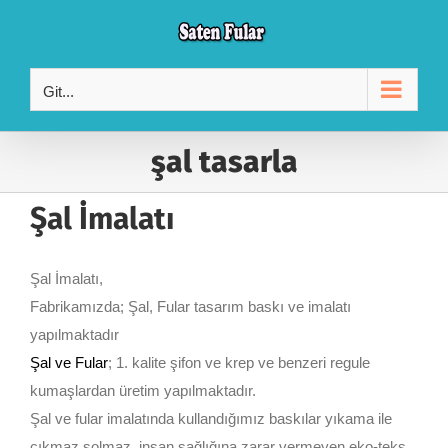
Skip
to
content
Git...
şal tasarla
Şal İmalatı
Şal İmalatı,
Fabrikamızda; Şal, Fular tasarım baskı ve imalatı
yapılmaktadır
Şal ve Fular
; 1. kalite şifon ve krep ve benzeri regule
kumaşlardan üretim yapılmaktadır.
Şal ve fular imalatında kullandığımız baskılar yıkama ile
çıkmaz solmaz, insan sağlığına zarar vermeyen eko-teks