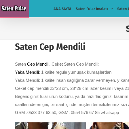
Skip
ANA SAYFA
Saten Fular İmalatı
Saten 
to
content
Saten Cep Mendili
Saten
Cep Mendili
, Ceket Saten Cep Mendili;
Yaka Mendili
; 1.kalite regule yumuşak kumaşlardan
Yaka Mendili; 1.kalite insan sağlığına zarar vermeyen, yıkanab
Ceket cep mendili 23*23 cm, 28*28 cm lazer kesimli veya 21*
Beğendiğiniz fular ürün kodunu, ya da hazırladığınız tasarımlar
saatlerinde en geç bir saat içinde müşteri temsilcilerimiz si
GSM :0533 377 63 50, GSM: 0554 576 67 85 whatsapp