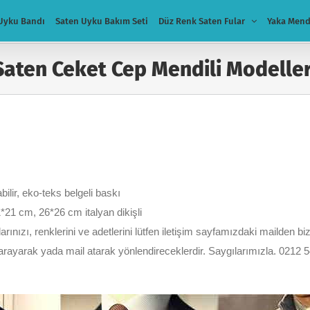
Uyku Bandı
Saten Uyku Bakım Seti
Düz Renk Saten Fular
Yaka Mend
Saten Ceket Cep Mendili Modeller
ilir, eko-teks belgeli baskı
21 cm, 26*26 cm italyan dikişli
ınızı, renklerini ve adetlerini lütfen iletişim sayfamızdaki mailden biz
zi arayarak yada mail atarak yönlendireceklerdir. Saygılarımızla. 0212