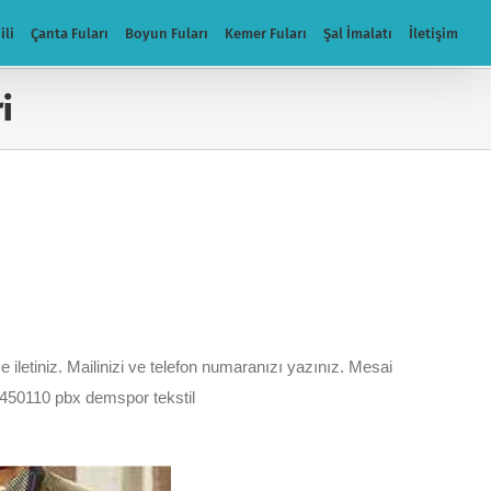
ili
Çanta Fuları
Boyun Fuları
Kemer Fuları
Şal İmalatı
İletişim
i
e iletiniz. Mailinizi ve telefon numaranızı yazınız. Mesai
 5450110 pbx demspor tekstil