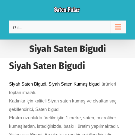
Skip
to
content
Git...
Siyah Saten Bigudi
Siyah Saten Bigudi
Siyah Saten Bigudi
,
Siyah Saten Kumaş bigud
i ürünleri
toptan imalatı.
Kadınlar için kaliteli Siyah saten kumaş ve elyaftan saç
şekillendirici, Saten bigudi
Ekstra uzunlukta üretilmiştir. 1.metre, saten, microfiber
kumaşlardan, istediğinizde, baskılı üretim yapılmaktadır.
Saten saç Bigudi. Bu ekstra uzun bir şekillendirici dir.