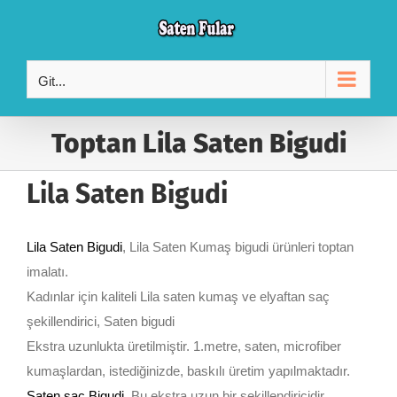
Skip
to
content
Git...
Toptan Lila Saten Bigudi
Lila Saten Bigudi
Lila Saten Bigudi
, Lila Saten Kumaş bigudi ürünleri toptan
imalatı.
Kadınlar için kaliteli Lila saten kumaş ve elyaftan saç
şekillendirici, Saten bigudi
Ekstra uzunlukta üretilmiştir. 1.metre, saten, microfiber
kumaşlardan, istediğinizde, baskılı üretim yapılmaktadır.
Saten saç Bigudi
. Bu ekstra uzun bir şekillendiricidir.