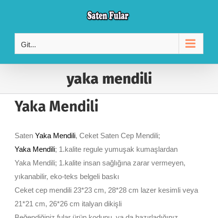
Skip
to
content
Git...
yaka mendili
Yaka Mendili
Saten
Yaka Mendili
, Ceket Saten Cep Mendili;
Yaka Mendili
; 1.kalite regule yumuşak kumaşlardan
Yaka Mendili; 1.kalite insan sağlığına zarar vermeyen,
yıkanabilir, eko-teks belgeli baskı
Ceket cep mendili 23*23 cm, 28*28 cm lazer kesimli veya
21*21 cm, 26*26 cm italyan dikişli
Beğendiğiniz fular ürün kodunu, ya da hazırladığınız