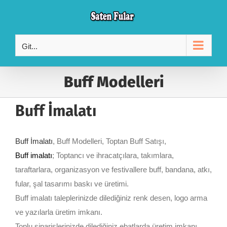
Skip
to
content
Git...
Buff Modelleri
Buff İmalatı
Buff İmalatı
, Buff Modelleri, Toptan Buff Satışı,
Buff imalatı
; Toptancı ve ihracatçılara, takımlara,
taraftarlara, organizasyon ve festivallere buff, bandana, atkı,
fular, şal tasarımı baskı ve üretimi.
Buff imalatı taleplerinizde dilediğiniz renk desen, logo arma
ve yazılarla üretim imkanı.
Toplu siparişlerinizde dilediğiniz ebatlarda üretim imkanı.