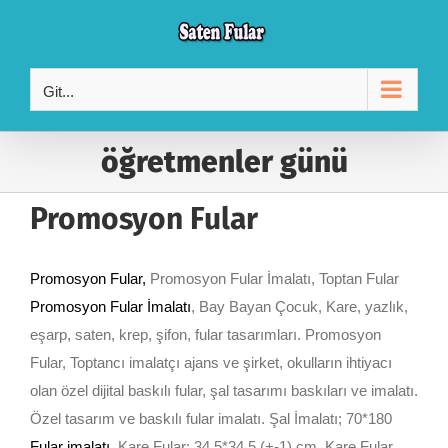
Skip
to
content
Git...
öğretmenler günü
Promosyon Fular
Promosyon Fular,
Promosyon Fular İmalatı, Toptan Fular
Promosyon Fular İmalatı
, Bay Bayan Çocuk, Kare, yazlık,
eşarp, saten, krep, şifon, fular tasarımları. Promosyon
Fular, Toptancı imalatçı ajans ve şirket, okulların ihtiyacı
olan özel dijital baskılı fular, şal tasarımı baskıları ve imalatı.
Özel tasarım ve baskılı fular imalatı. Şal İmalatı; 70*180
Fular imalatı
,
Kare Fular; 34,5*34,5 (+-1) cm, Kare Fular