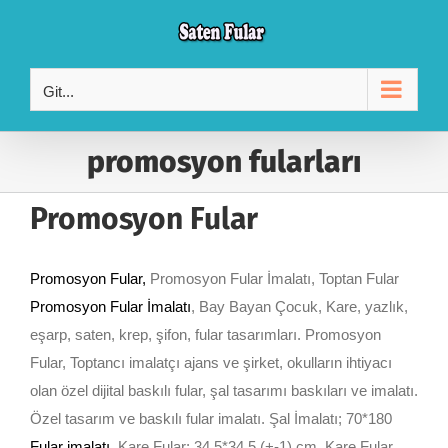
Skip
to
content
Git...
promosyon fularları
Promosyon Fular
Promosyon Fular,
Promosyon Fular İmalatı, Toptan Fular
Promosyon Fular İmalatı
, Bay Bayan Çocuk, Kare, yazlık,
eşarp, saten, krep, şifon, fular tasarımları. Promosyon
Fular, Toptancı imalatçı ajans ve şirket, okulların ihtiyacı
olan özel dijital baskılı fular, şal tasarımı baskıları ve imalatı.
Özel tasarım ve baskılı fular imalatı. Şal İmalatı; 70*180
Fular imalatı
,
Kare Fular; 34,5*34,5 (+-1) cm, Kare Fular