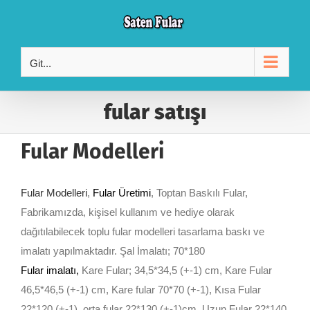
Skip
to
content
Git...
fular satışı
Fular Modelleri
Fular Modelleri
,
Fular Üretimi
, Toptan Baskılı Fular,
Fabrikamızda, kişisel kullanım ve hediye olarak
dağıtılabilecek toplu fular modelleri tasarlama baskı ve
imalatı yapılmaktadır. Şal İmalatı; 70*180
Fular imalatı
,
Kare Fular; 34,5*34,5 (+-1) cm, Kare Fular
46,5*46,5 (+-1) cm, Kare fular 70*70 (+-1), Kısa Fular
22*120 (+-1), orta fular 22*130 (+-1)cm, Uzun Fular 22*140