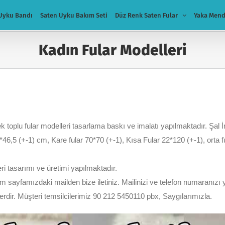
Uyku Bandı
Saten Uyku Bakım Seti
Düz Renk Saten Fular
Yaka Mend
Kadın Fular Modelleri
k toplu fular modelleri tasarlama baskı ve imalatı yapılmaktadır. Şal 
*46,5 (+-1) cm, Kare fular 70*70 (+-1), Kısa Fular 22*120 (+-1), orta
eri tasarımı ve üretimi yapılmaktadır.
şim sayfamızdaki mailden bize iletiniz. Mailinizi ve telefon numaranızı
lerdir. Müşteri temsilcilerimiz 90 212 5450110 pbx, Saygılarımızla.