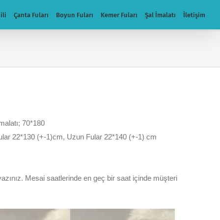
ili
Çanta Fuları
Boyun Fuları
Kemer Fuları
Şal İmalatı
İletişim
İmalatı; 70*180
 fular 22*130 (+-1)cm, Uzun Fular 22*140 (+-1) cm
 yazınız. Mesai saatlerinde en geç bir saat içinde müşteri