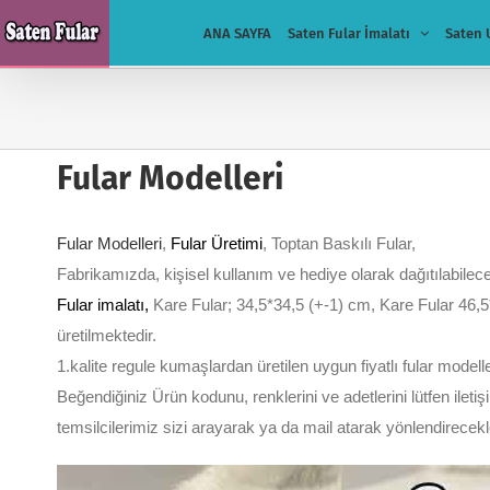
Skip
ANA SAYFA
Saten Fular İmalatı
Saten 
to
content
Fular Modelleri
Fular Modelleri
,
Fular Üretimi
, Toptan Baskılı Fular,
Fabrikamızda, kişisel kullanım ve hediye olarak dağıtılabilece
Fular imalatı
,
Kare Fular; 34,5*34,5 (+-1) cm, Kare Fular 46,5
üretilmektedir.
1.kalite regule kumaşlardan üretilen uygun fiyatlı fular modell
Beğendiğiniz Ürün kodunu, renklerini ve adetlerini lütfen ileti
temsilcilerimiz sizi arayarak ya da mail atarak yönlendirecek