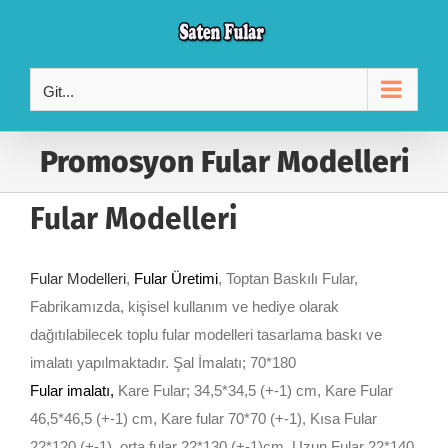
Skip
to
content
Git...
Promosyon Fular Modelleri
Fular Modelleri
Fular Modelleri
,
Fular Üretimi
, Toptan Baskılı Fular,
Fabrikamızda, kişisel kullanım ve hediye olarak
dağıtılabilecek toplu fular modelleri tasarlama baskı ve
imalatı yapılmaktadır. Şal İmalatı; 70*180
Fular imalatı
,
Kare Fular; 34,5*34,5 (+-1) cm, Kare Fular
46,5*46,5 (+-1) cm, Kare fular 70*70 (+-1), Kısa Fular
22*120 (+-1), orta fular 22*130 (+-1)cm, Uzun Fular 22*140