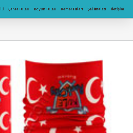
ili
Çanta Fuları
Boyun Fuları
Kemer Fuları
Şal İmalatı
İletişim