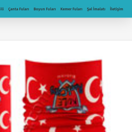
ili
Çanta Fuları
Boyun Fuları
Kemer Fuları
Şal İmalatı
İletişim